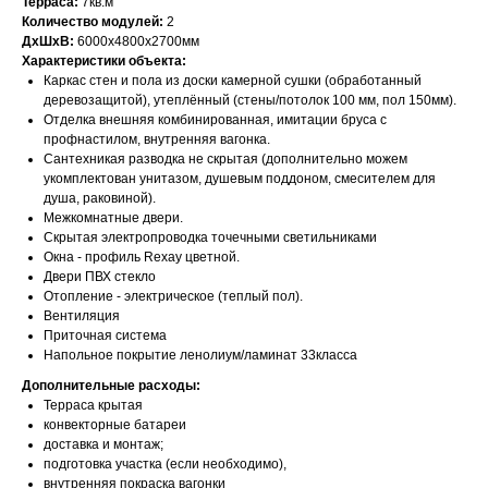
Терраса:
7кв.м
Количество модулей:
2
ДxШxВ:
6000x4800x2700мм
Характеристики объекта:
Каркас стен и пола из доски камерной сушки (обработанный
деревозащитой), утеплённый (стены/потолок 100 мм, пол 150мм).
Отделка внешняя комбинированная, имитации бруса с
профнастилом, внутренняя вагонка.
Сантехникая разводка не скрытая (дополнительно можем
укомплектован унитазом, душевым поддоном, смесителем для
душа, раковиной).
Межкомнатные двери.
Скрытая электропроводка точечными светильниками
Окна - профиль Rexay цветной.
Двери ПВХ стекло
Отопление - электрическое (теплый пол).
Вентиляция
Приточная система
Напольное покрытие ленолиум/ламинат 33класса
Дополнительные расходы:
Терраса крытая
конвекторные батареи
доставка и монтаж;
подготовка участка (если необходимо),
внутренняя покраска вагонки